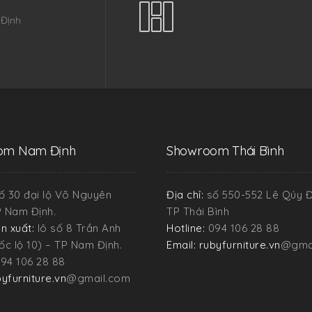
 Định
om Nam Định
Showroom Thái Bình
ố 30 đại lộ Võ Nguyên
Địa chỉ:
số 550-552 Lê Qúy 
P Nam Định.
TP Thái Bình
n xuất:
lô số 8 Trần Anh
Hotline:
094 106 28 88
c lộ 10) – TP Nam Định.
Email: rubyfurniture.vn
@gma
94 106 28 88
byfurniture.vn
@gmail.com