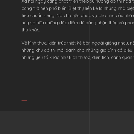
Xã hội ngày càng phát triển theo xu hướng đô thị hóa thì 
càng trở nên phổ biến. Biệt thự liền kề là những nhà bi
tiêu chuẩn riêng. Nó chủ yếu phục vụ cho nhu cầu nhà 
này sở hữu những đặc điểm dễ dàng nhận thấy và phân b
thự khác.
Về hình thức, kiến trúc thiết kế bên ngoài giống nhau, 
những khu đô thị mới dành cho những gia đình có điều k
những yếu tố khác như kích thước, diện tích, cảnh quan