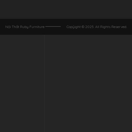
Nội Thất Ruby Furniture
Copỷight © 2025. All Rights Reserved.