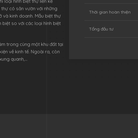
loại hình biệt thự liền kề
ệt thự có sân vườn với những
Thời gian hoàn thiện
ở và kinh doanh. Mẫu biệt thự
iệt so với các loại hình biệt
Tổng đầu tư
nằm trong cùng một khu đất tại
iện về kinh tế. Ngoài ra, còn
 xung quanh,…