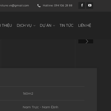
niture.vn@gmail.com
Hotline: 094 106 28 88
I THIỆU
DỊCH VỤ
DỰ ÁN
TIN TỨC
LIÊN HỆ
160m2
Nam Trực - Nam Định