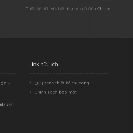
Thiết kế nội thất biệt thự tân cổ điển Chị Lan
Link hữu ích
Đôn –
Quy trình thiết kế thi công
Chính sách bảo mật
il.com