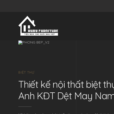
BIỆT THỰ
Thiết kế nội thất biệt t
Anh KĐT Dệt May Nam