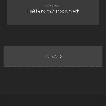
CỬA HÀNG
Thiết kế nội thất shop Kim Anh
TẤT CẢ