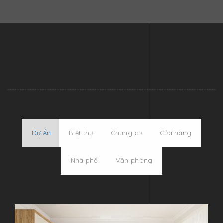
Dự án thiết kế thi công nội thất
Dự Án
Biệt thự
Chung cư
Cửa hàng
Nhà phố
Văn phòng