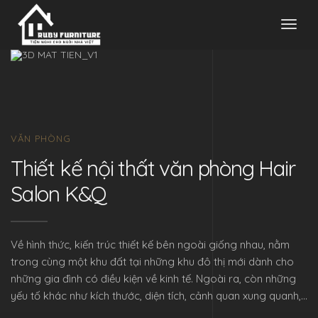
Toggl
naviga
VĂN PHÒNG
Thiết kế nội thất văn phòng Hair
Salon K&Q
Về hình thức, kiến trúc thiết kế bên ngoài giống nhau, nằm
trong cùng một khu đất tại những khu đô thị mới dành cho
những gia đình có điều kiện về kinh tế. Ngoài ra, còn những
yếu tố khác như kích thước, diện tích, cảnh quan xung quanh,…