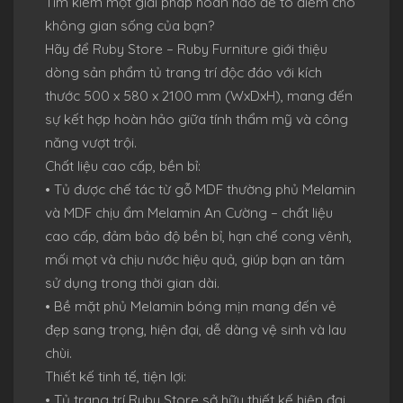
Tìm kiếm một giải pháp hoàn hảo để tô điểm cho
không gian sống của bạn?
Hãy để Ruby Store – Ruby Furniture giới thiệu
dòng sản phẩm tủ trang trí độc đáo với kích
thước 500 x 580 x 2100 mm (WxDxH), mang đến
sự kết hợp hoàn hảo giữa tính thẩm mỹ và công
năng vượt trội.
Chất liệu cao cấp, bền bỉ:
• Tủ được chế tác từ gỗ MDF thường phủ Melamin
và MDF chịu ẩm Melamin An Cường – chất liệu
cao cấp, đảm bảo độ bền bỉ, hạn chế cong vênh,
mối mọt và chịu nước hiệu quả, giúp bạn an tâm
sử dụng trong thời gian dài.
• Bề mặt phủ Melamin bóng mịn mang đến vẻ
đẹp sang trọng, hiện đại, dễ dàng vệ sinh và lau
chùi.
Thiết kế tinh tế, tiện lợi:
• Tủ trang trí Ruby Store sở hữu thiết kế hiện đại,