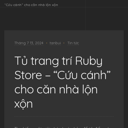
“Cứu cánh” cho căn nhà lộn xộn
Tháng 7 13, 2024
tanbui
Tin tức
Tủ trang trí Ruby
Store – “Cứu cánh”
cho căn nhà lộn
xộn