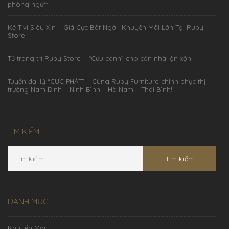
phòng ngủ**
Kệ Tivi Siêu Xịn – Giá Cực Bất Ngờ | Khuyến Mãi Lớn Tại Ruby
Store!
Tủ trang trí Ruby Store – “Cứu cánh” cho căn nhà lộn xộn
Tuyển đại lý “CỰC PHÁT” – Cùng Ruby Furniture chinh phục thị
trường Nam Định – Ninh Bình – Hà Nam – Thái Bình!
TÌM KIẾM
DANH MỤC
Khuyến Mại