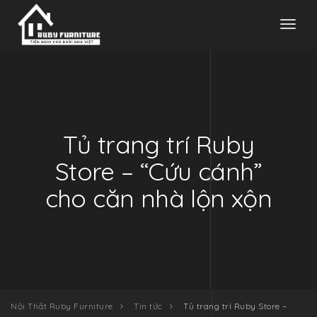
Toggl
naviga
Tủ trang trí Ruby
Store – “Cứu cánh”
cho căn nhà lộn xộn
Nội Thất Ruby Furniture
Tin tức
Tủ trang trí Ruby Store –