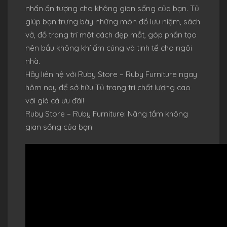
nhấn ấn tượng cho không gian sống của bạn. Tủ
giúp bạn trưng bày những món đồ lưu niệm, sách
vở, đồ trang trí một cách đẹp mắt, góp phần tạo
nên bầu không khí ấm cúng và tinh tế cho ngôi
nhà.
Hãy liên hệ với Ruby Store – Ruby Furniture ngay
hôm nay để sở hữu Tủ trang trí chất lượng cao
với giá cả ưu đãi!
Ruby Store – Ruby Furniture: Nâng tầm không
gian sống của bạn!