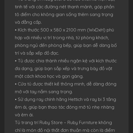
tinh tế với các đường nét thanh mảnh, góp phần
tô điểm cho không gian sống thêm sang trọng
và đẳng cấp.
• Kích thước 500 x 580 x 2100 mm (WxDxH) phù
hợp với nhiều vị trí trong nhà, từ phòng khách,
phòng ngủ đến phòng bếp, giúp bạn dễ dàng bố
trí và sắp xếp đồ đạc.
• Tủ được chia thành nhiều ngăn kệ với kích thước
đa dạng, giúp bạn sắp xếp và trưng bày đồ vật
một cách khoa học và gọn gàng.
• Cửa tủ được thiết kế thông minh, dễ dàng đóng
mở với tay nắm sang trọng.
• Sử dụng ray chính hãng Hettich và ray bi 3 tầng
êm ái, giúp bạn thao tác đóng mở tủ nhẹ nhàng
và êm ái.
Tủ trang trí Ruby Store – Ruby Furniture không
chỉ là món đồ nội thất đơn thuần mà còn là điểm