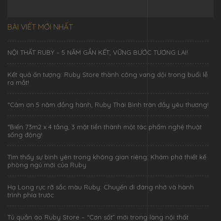
BÀI VIẾT MỚI NHẤT
NỘI THẤT RUBY – 5 NĂM GẮN KẾT, VỮNG BƯỚC TƯƠNG LAI!
Kết quả ấn tượng: Ruby Store thành công vang dội trong buổi lễ
ra mắt!
“Cảm ơn 5 năm đồng hành, Ruby Thái Bình tràn đầy yêu thương!
“Biến 73m2 x 4 tầng, 3 mặt tiền thành một tác phẩm nghệ thuật
sống động!
Tìm thấy sự bình yên trong không gian riêng: Khám phá thiết kế
phòng ngủ mới của Ruby
Hạ Long rực rỡ sắc màu Ruby: Chuyến đi đáng nhớ và hành
trình phía trước
Tủ quần áo Ruby Store – “Cơn sốt” mới trong làng nội thất