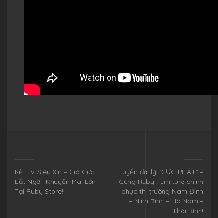
Kệ Tivi Siêu Xịn – Giá Cực
Tuyển đại lý “CỰC PHÁT” –
Bất Ngờ | Khuyến Mãi Lớn
Cùng Ruby Furniture chinh
Tại Ruby Store!
phục thị trường Nam Định
– Ninh Bình – Hà Nam –
Thái Bình!